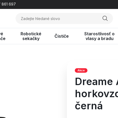
 861 697
vé
Robotické
Starostlivosť o
Čističe
ače
sekačky
vlasy a bradu
Akce
Dreame A
horkovzd
černá