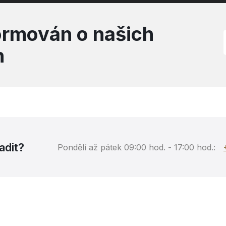
formován o našich
h
adit?
Pondělí až pátek 09:00 hod. - 17:00 hod.: