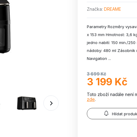
Značka
DREAME
Parametry Rozměry vysava
x 153 mm Hmotnost: 3,6 k
jedno nabití: 150 min./25
nádoby: 480 ml Zásobník 
Navigation ...
3 699 Kč
3 199 Kč
Toto zboží nadále není 
zde
.
Hlídat produk