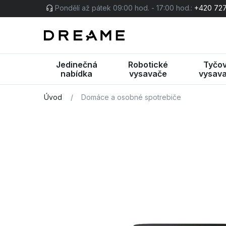
Pondělí až pátek 09:00 hod. - 17:00 hod.:
+420 727
Jedinečná
Robotické
Tyčo
nabídka
vysavače
vysav
Úvod
/
Domáce a osobné spotrebiče