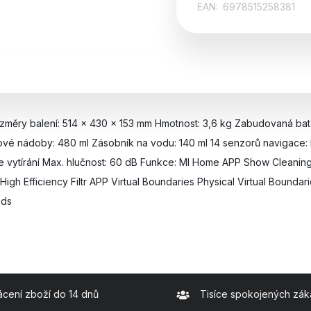
EAN:
6978515258381
ěry balení: 514 x 430 x 153 mm Hmotnost: 3,6 kg Zabudovaná bateri
ové nádoby: 480 ml Zásobník na vodu: 140 ml 14 senzorů navigace:
ce vytírání Max. hlučnost: 60 dB Funkce: MI Home APP Show Cleaning
High Efficiency Filtr APP Virtual Boundaries Physical Virtual Bound
ads
ácení zboží do 14 dnů
Tisíce spokojených zák