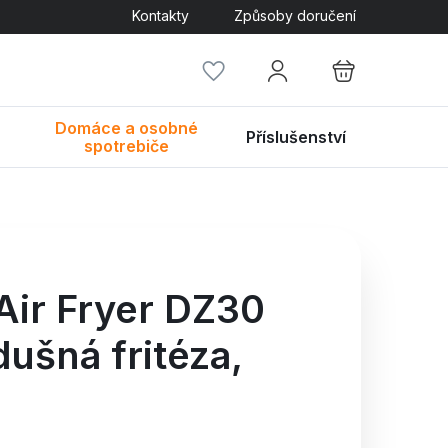
Kontakty
Způsoby doručení
Domáce a osobné
Příslušenství
spotrebiče
ir Fryer DZ30
ušná fritéza,