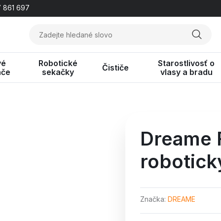
 861 697
vé
Robotické
Starostlivosť o
Čističe
ače
sekačky
vlasy a bradu
Dreame 
robotick
Značka
DREAME