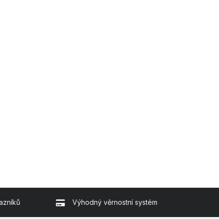
azníků
Výhodný věrnostní systém