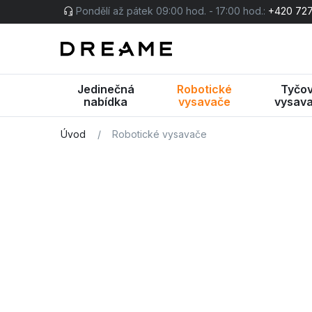
Pondělí až pátek 09:00 hod. - 17:00 hod.:
+420 727
Jedinečná
Robotické
Tyčo
nabídka
vysavače
vysav
Úvod
/
Robotické vysavače