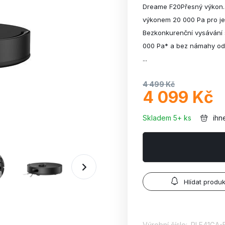
Dreame F20Přesný výkon. 
výkonem 20 000 Pa pro ješ
Bezkonkurenční vysávání 
000 Pa* a bez námahy odst
...
4 499 Kč
4 099 Kč
Skladem 5+ ks
ihn
Hlídat produk
Výrobní číslo:
RLF41GA-