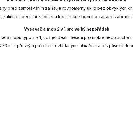
rany před zamotáváním zajišťuje rovnoměrný úklid bez obvyklých ch
srst, zatímco speciální zalomená konstrukce bočního kartáče zabraňu
Vysavač a mop 2 v 1 pro velký nepořádek
savače a mopu typu 2 v 1, což je ideální řešení pro mokré nebo suché
70 ml s přesným průtokem ovládaným snímačem a přizpůsobitelnou 