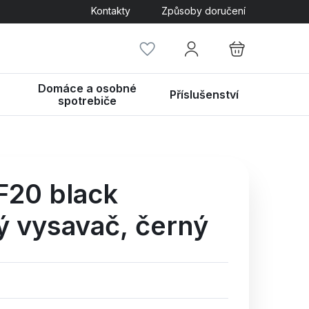
Kontakty
Způsoby doručení
Domáce a osobné
Příslušenství
spotrebiče
F20 black
ý vysavač,
černý