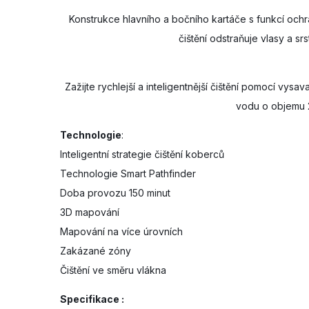
Konstrukce hlavního a bočního kartáče s funkcí och
čištění odstraňuje vlasy a 
Zažijte rychlejší a inteligentnější čištění pomocí vy
vodu o objemu 2
Technologie
:
Inteligentní strategie čištění koberců
Technologie Smart Pathfinder
Doba provozu 150 minut
3D mapování
Mapování na více úrovních
Zakázané zóny
Čištění ve směru vlákna
Specifikace :