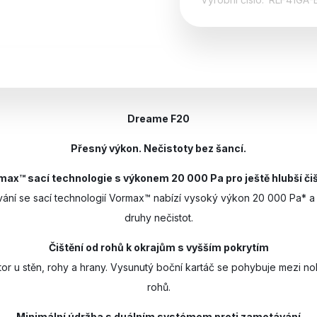
Dreame F20
Přesný výkon. Nečistoty bez šancí.
max™ sací technologie s výkonem 20 000 Pa pro ještě hlubší čiš
ání se sací technologií Vormax™ nabízí vysoký výkon 20 000 Pa* a 
druhy nečistot.
Čištění od rohů k okrajům s vyšším pokrytím
r u stěn, rohy a hrany. Vysunutý boční kartáč se pohybuje mezi noha
rohů.
Minimální údržba s duálním systémem proti zamotávání