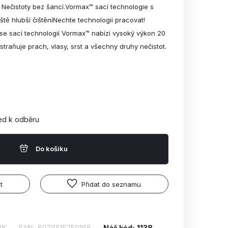
Nečistoty bez šancí.Vormax™ sací technologie s
tě hlubší čištěníNechte technologii pracovat!
se sací technologií Vormax™ nabízí vysoký výkon 20
raňuje prach, vlasy, srst a všechny druhy nečistot.
ed k odběru
Do košíku
t
Přidat do seznamu
BK
EAN:
6978515259166
Náš kód:
1138