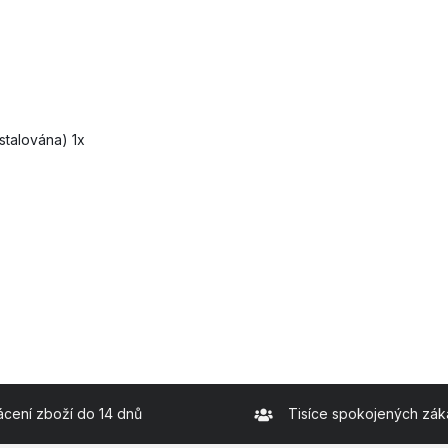
stalována) 1x
ácení zboží do 14 dnů
Tisíce spokojených zák