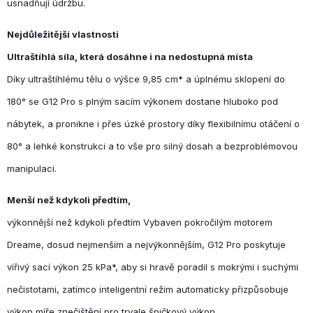
usnadňují údržbu.
Nejdůležitější vlastnosti
Ultraštíhlá síla, která dosáhne i na nedostupná místa
Díky ultraštíhlému tělu o výšce 9,85 cm* a úplnému sklopení do
180° se G12 Pro s plným sacím výkonem dostane hluboko pod
nábytek, a pronikne i přes úzké prostory díky flexibilnímu otáčení o
80° a lehké konstrukci a to vše pro silný dosah a bezproblémovou
manipulaci.
Menší než kdykoli předtím,
výkonnější než kdykoli předtím Vybaven pokročilým motorem
Dreame, dosud nejmenším a nejvýkonnějším, G12 Pro poskytuje
vířivý sací výkon 25 kPa*, aby si hravě poradil s mokrými i suchými
nečistotami, zatímco inteligentní režim automaticky přizpůsobuje
výkon míře znečištění pro trvale špičkový výkon.