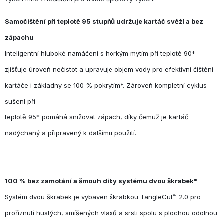
Samočištění při teplotě 95 stupňů udržuje kartáč svěží a bez
zápachu
Inteligentní hluboké namáčení s horkým mytím při teplotě 90*
zjišťuje úroveň nečistot a upravuje objem vody pro efektivní čištění
kartáče i základny se 100 % pokrytím*. Zároveň kompletní cyklus
sušení při
teplotě 95* pomáhá snižovat zápach, díky čemuž je kartáč
nadýchaný a připravený k dalšímu použití.
100 % bez zamotání a šmouh díky systému dvou škrabek*
Systém dvou škrabek je vybaven škrabkou TangleCut™ 2.0 pro
proříznutí hustých, smíšených vlasů a srsti spolu s plochou odolnou