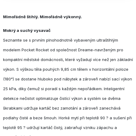
Mimořádně štíhlý. Mimořádně výkonný.
Mokrý a suchý vysavač
Seznamte se s prvním plnohodnotně vybaveným ultraštíhlým
modelem Pocket Rocket od společnost Dreame-navrženým pro
kompaktní městské domácnosti, které vyžadují více než jen základní
výkon. S výškou těla pouhých 9,85 cm tělem v horizontální poloze
(180°) se dostane hluboko pod nábytek a zároveň nabízí sací výkon
25 kPa, díky čemuž si poradí s každým nepořádkem. Inteligentní
detekce nečistot optimalizuje čistící výkon a systém se dvěma
škrabkami udržuje kartáč bez zamotání a zároveň zanechává
podlahy čisté a beze šmouh. Horké mytí při teplotě 90 ? a sušení při
teplotě 95 ? udržují kartáč čistý, zabraňují vzniku zápachu a