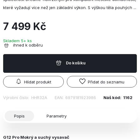
které vyžadují více než jen základní výkon. S výškou těla pouhých ...
7 499 Kč
Skladem 5+ ks
ihned k odběru
Do košíku
Hlídat produkt
Přidat do seznamu
Výrobní číslo:
HHR32A
EAN:
6979181923986
Náš kód:
1162
Popis
Parametry
G12 Pro Mokrý a suchý vysavač