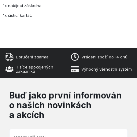
1x nabíjecí základna
1x čistící kartáč
Doručení zdarma
Vrácení zboží do 14 dnů
Tisíce spokojených
Výhodný věrnostní systém
zákazníků
Buď jako první informován
o našich novinkách
a akcích