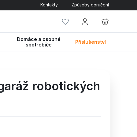
Kontakty
Způsoby doručení
Domáce a osobné
Příslušenství
spotrebiče
aráž robotických