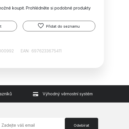
možné koupit. Prohlédněte si podobné produkty
t
Přidat do seznamu
000992
EAN:
6976233675411
azníků
Výhodný věrnostní systém
Odebírat