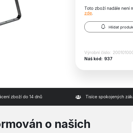
Toto zboží nadále není 
zde
.
Hlídat produk
Výrobní číslo:
20010100
Náš kód:
937
ácení zboží do 14 dnů
Tisíce spokojených zák
formován o našich