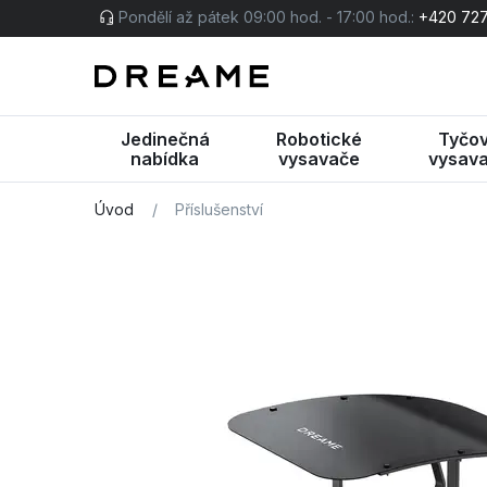
Pondělí až pátek 09:00 hod. - 17:00 hod.:
+420 727
Jedinečná
Robotické
Tyčo
nabídka
vysavače
vysav
Úvod
/
Příslušenství