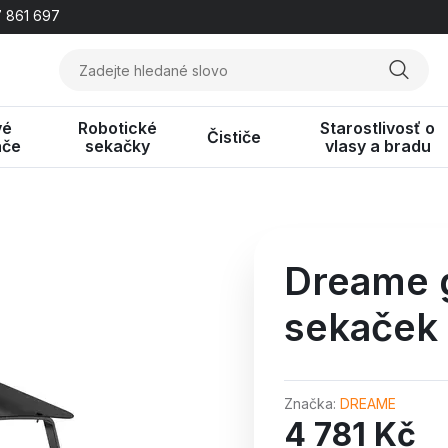
 861 697
vé
Robotické
Starostlivosť o
Čističe
ače
sekačky
vlasy a bradu
Dreame g
sekaček
Značka
DREAME
4 781 Kč