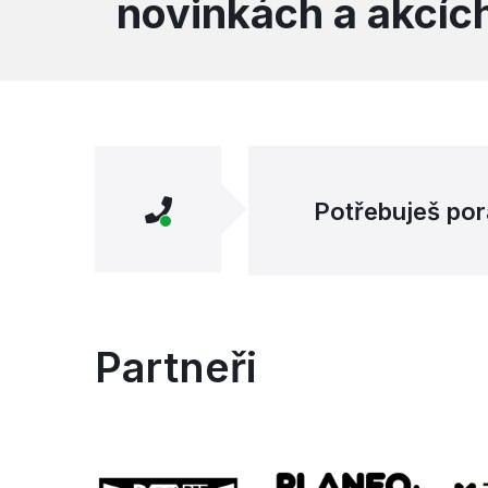
novinkách a akcíc
Potřebuješ por
Partneři