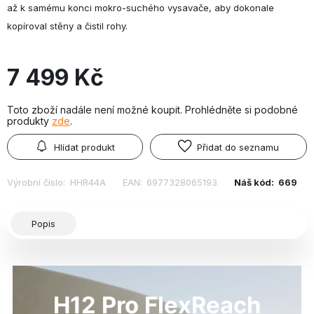
až k samému konci mokro-suchého vysavače, aby dokonale
kopíroval stěny a čistil rohy.
7 499 Kč
Toto zboží nadále není možné koupit. Prohlédněte si podobné
produkty
zde
.
Hlídat produkt
Přidat do seznamu
Výrobní číslo:
HHR44A
EAN:
6977328065193
Náš kód:
669
Popis