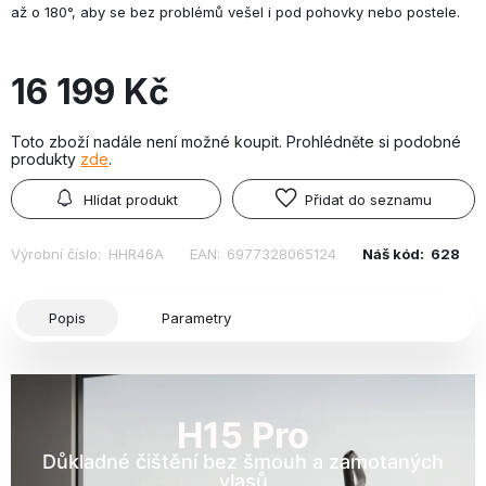
až o 180°, aby se bez problémů vešel i pod pohovky nebo postele.
16 199 Kč
Toto zboží nadále není možné koupit. Prohlédněte si podobné
produkty
zde
.
Hlídat produkt
Přidat do seznamu
Výrobní číslo:
HHR46A
EAN:
6977328065124
Náš kód:
628
Popis
Parametry