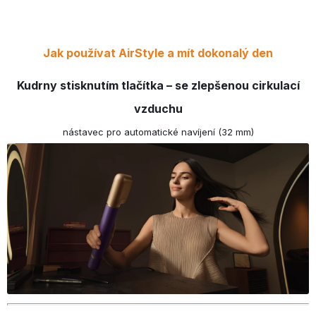
Jak používat AirStyle a mít dokonalý den
Kudrny stisknutím tlačítka – se zlepšenou cirkulací
vzduchu
nástavec pro automatické navíjení (32 mm)