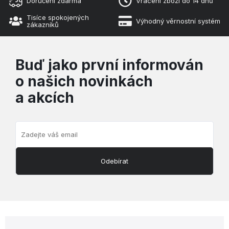
Doručení zdarma
Vrácení zboží do 14 dnů
Tisíce spokojených
Výhodný věrnostní systém
zákazníků
Buď jako první informován
o našich novinkách
a akcích
Odebírat