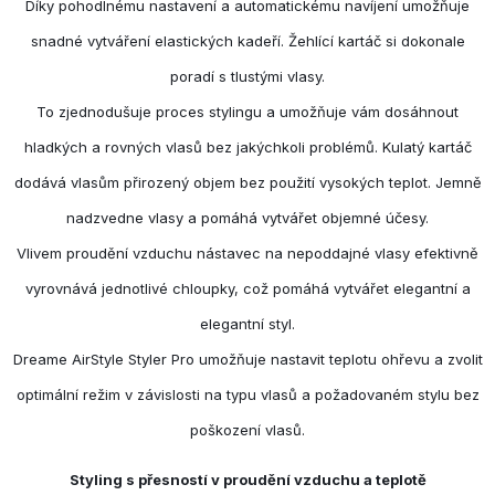
Díky pohodlnému nastavení a automatickému navíjení umožňuje
snadné vytváření elastických kadeří. Žehlící kartáč si dokonale
poradí s tlustými vlasy.
To zjednodušuje proces stylingu a umožňuje vám dosáhnout
hladkých a rovných vlasů bez jakýchkoli problémů. Kulatý kartáč
dodává vlasům přirozený objem bez použití vysokých teplot. Jemně
nadzvedne vlasy a pomáhá vytvářet objemné účesy.
Vlivem proudění vzduchu nástavec na nepoddajné vlasy efektivně
vyrovnává jednotlivé chloupky, což pomáhá vytvářet elegantní a
elegantní styl.
Dreame AirStyle Styler Pro umožňuje nastavit teplotu ohřevu a zvolit
optimální režim v závislosti na typu vlasů a požadovaném stylu bez
poškození vlasů.
Styling s přesností v proudění vzduchu a teplotě