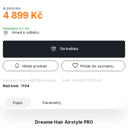
8 200 Kč
4 899 Kč
Skladem 5+ ks
ihned k odběru
Do košíku
Hlídat produkt
Přidat do seznamu
Výrobní číslo:
AMF18A-Purple
EAN:
6978515253546
Náš kód:
1134
Popis
Parametry
Dreame Hair Airstyle PRO