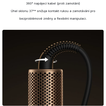
360° napájecí kabel (proti zamotání)
Úhel sklonu 37°* snižuje kontakt rukou a zamotávání pro
bezproblémové změny a flexibilní manipulaci.