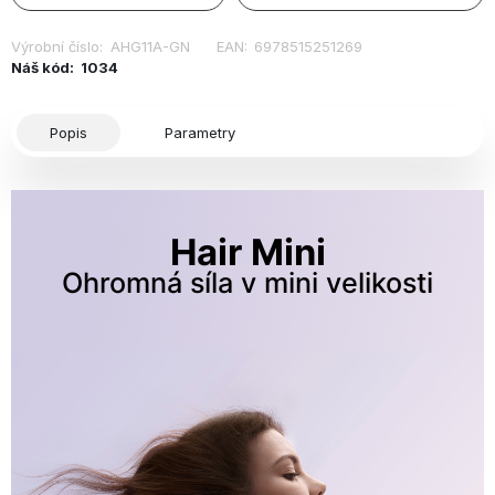
Výrobní číslo:
AHG11A-GN
EAN:
6978515251269
Náš kód:
1034
Popis
Parametry