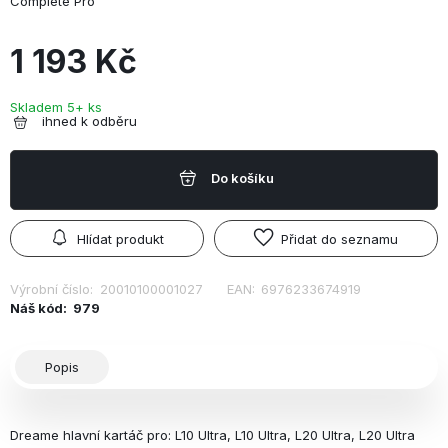
Complete Pro
1 193 Kč
Skladem 5+ ks
ihned k odběru
Do košíku
Hlídat produkt
Přidat do seznamu
Výrobní číslo:
20010100001027
EAN:
6976233674919
Náš kód:
979
Popis
Dreame hlavní kartáč pro: L10 Ultra, L10 Ultra, L20 Ultra, L20 Ultra