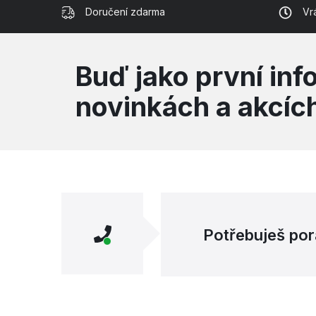
Doručení zdarma
Vr
Buď jako první in
novinkách a akcíc
Potřebuješ por