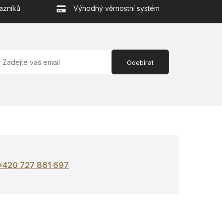
azníků
Výhodný věrnostní systém
Odebírat
+420 727 861 697