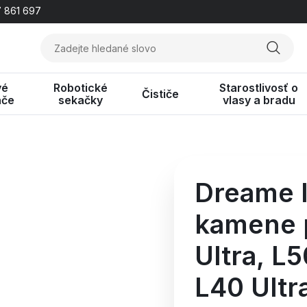
 861 697
vé
Robotické
Starostlivosť o
Čističe
ače
sekačky
vlasy a bradu
Dreame I
kamene p
Ultra,
L50
L40 Ultr