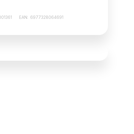
001361
EAN:
6977328064691