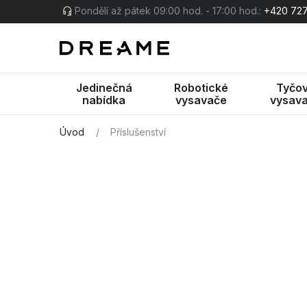
Pondělí až pátek 09:00 hod. - 17:00 hod.:
+420 727
Jedinečná
Robotické
Tyčo
nabídka
vysavače
vysav
Úvod
/
Příslušenství