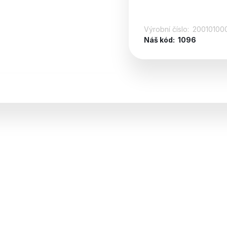
Výrobní číslo:
20010100
Náš kód:
1096