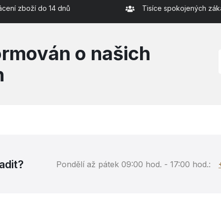
ácení zboží do 14 dnů
Tisíce spokojených zák
formován o našich
h
adit?
Pondělí až pátek 09:00 hod. - 17:00 hod.: