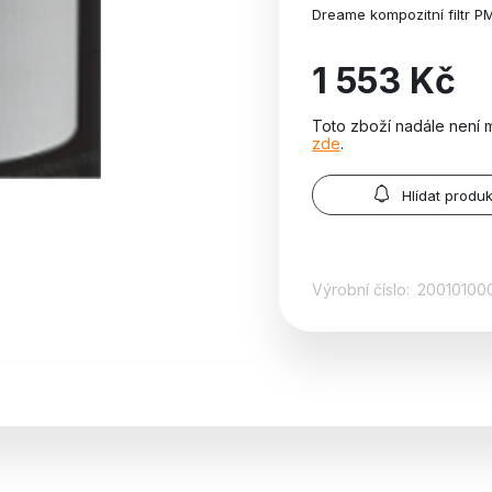
Dreame kompozitní filtr P
1 553 Kč
Toto zboží nadále není 
zde
.
Hlídat produk
Výrobní číslo:
20010100