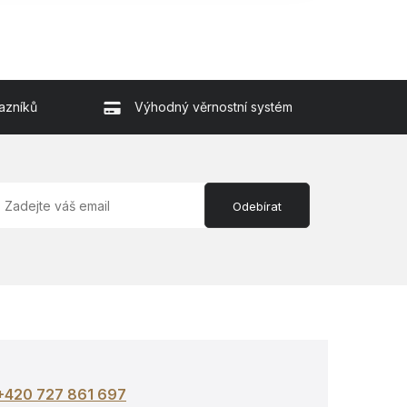
azníků
Výhodný věrnostní systém
Odebírat
+420 727 861 697