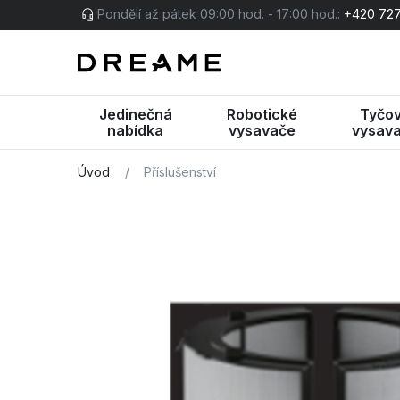
Pondělí až pátek 09:00 hod. - 17:00 hod.:
+420 727
Jedinečná
Robotické
Tyčo
nabídka
vysavače
vysav
Úvod
/
Příslušenství