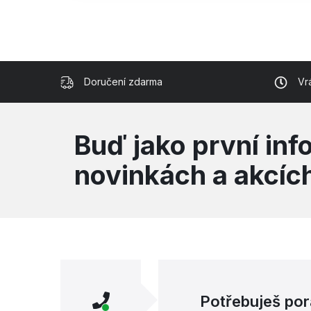
Doručení zdarma
Vr
Buď jako první in
novinkách a akcíc
Potřebuješ por