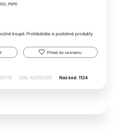
M20, PM10
možné koupit. Prohlédněte si podobné produkty
t
Přidat do seznamu
001716
EAN:
ACDRDVK3
Náš kód:
1124