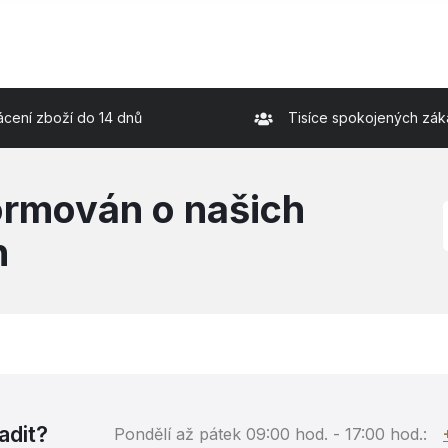
ácení zboží do 14 dnů
Tisíce spokojených zák
formován o našich
h
adit?
Pondělí až pátek 09:00 hod. - 17:00 hod.: