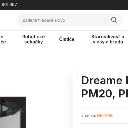
 861 697
vé
Robotické
Starostlivosť o
Čističe
ače
sekačky
vlasy a bradu
Dreame k
PM20,
P
Značka
DREAME