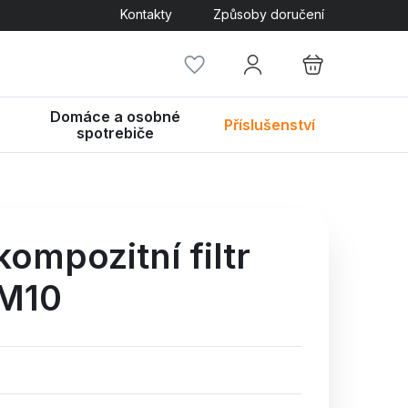
Kontakty
Způsoby doručení
Domáce a osobné
Příslušenství
spotrebiče
ompozitní filtr
M10