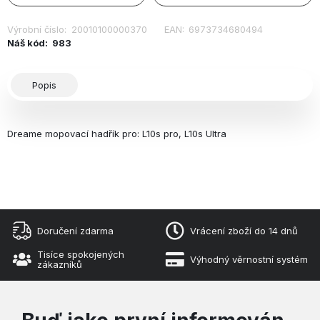
Výrobní číslo:
20010100000370
EAN:
6973734680494
Náš kód:
983
Popis
Dreame mopovací hadřík pro: L10s pro, L10s Ultra
Doručení zdarma
Vrácení zboží do 14 dnů
Tisíce spokojených
Výhodný věrnostní systém
zákazníků