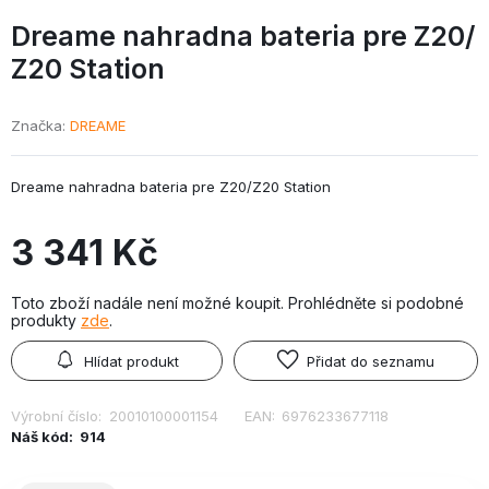
Dreame nahradna bateria pre Z20/
Z20 Station
Značka
DREAME
Dreame nahradna bateria pre Z20/Z20 Station
3 341 Kč
Toto zboží nadále není možné koupit. Prohlédněte si podobné
produkty
zde
.
Hlídat produkt
Přidat do seznamu
Výrobní číslo:
20010100001154
EAN:
6976233677118
Náš kód:
914