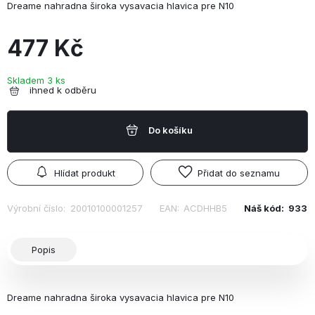
Dreame nahradna široka vysavacia hlavica pre N10
477 Kč
Skladem 3 ks
ihned k odběru
Do košíku
Hlídat produkt
Přidat do seznamu
Výrobní číslo:
20010100001257
EAN:
ACDHHB5
Náš kód:
933
Popis
Dreame nahradna široka vysavacia hlavica pre N10