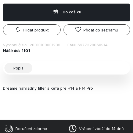
Do košíku
Hlídat produkt
Přidat do seznamu
Výrobní číslo:
20010100001236
EAN:
6977328060914
Náš kód:
1101
Popis
Dreame nahradny filter a kefa pre H14 a H14 Pro
Doručení zdarma
Vrácení zboží do 14 dnů