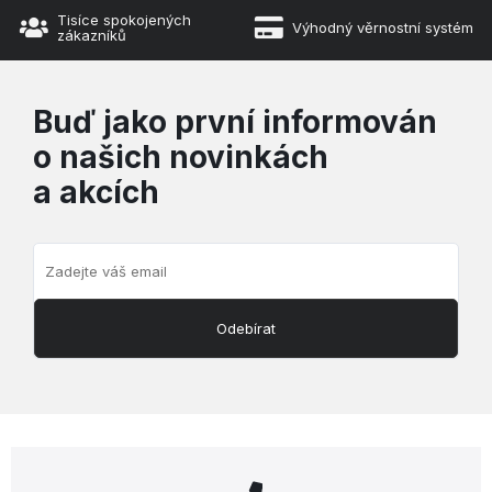
Tisíce spokojených
Výhodný věrnostní systém
zákazníků
Buď jako první informován
o našich novinkách
a akcích
Odebírat