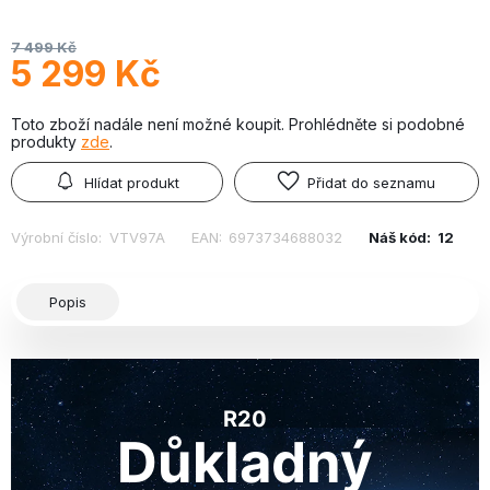
7 499 Kč
5 299 Kč
Toto zboží nadále není možné koupit. Prohlédněte si podobné
produkty
zde
.
Hlídat produkt
Přidat do seznamu
Výrobní číslo:
VTV97A
EAN:
6973734688032
Náš kód:
12
Popis