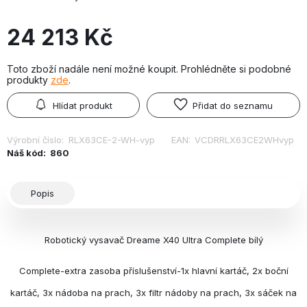
24 213 Kč
Toto zboží nadále není možné koupit. Prohlédněte si podobné
produkty
zde
.
Hlídat produkt
Přidat do seznamu
Výrobní číslo:
RLX63CE-2-WH-vyp
EAN:
VCDRRLX63CE2WHvyp
Náš kód:
860
Popis
Robotický vysavač Dreame X40 Ultra Complete bílý
Complete-extra zasoba příslušenství-1x hlavní kartáč, 2x boční
kartáč, 3x nádoba na prach, 3x filtr nádoby na prach, 3x sáček na