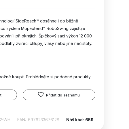
chnologií SideReach™ dosáhne i do běžně
ímco systém MopExtend™ RoboSwing zajišťuje
vání i při okrajích. Špičkový sací výkon 12 000
podlahy zvířecí chlupy, vlasy nebo jiné nečistoty.
možné koupit. Prohlédněte si podobné produkty
t
Přidat do seznamu
-2-WH
EAN:
6976233676128
Náš kód:
659