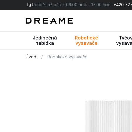
Pondělí až pátek 09:00 hod. - 17:00 hod.:
+420 727
Jedinečná
Robotické
Tyčo
nabídka
vysavače
vysav
Úvod
/
Robotické vysavače