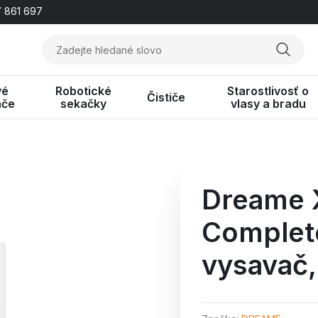
 861 697
vé
Robotické
Starostlivosť o
Čističe
ače
sekačky
vlasy a bradu
Dreame 
Complet
vysavač,