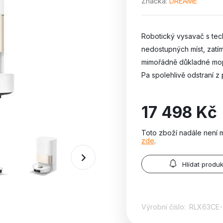
Značka
DREAME
Robotický vysavač s te
nedostupných míst, zat
mimořádně důkladné mopo
Pa spolehlivě odstraní z 
17 498 Kč
Toto zboží nadále není 
zde
.
Hlídat produk
Výrobní číslo:
RLX63CE