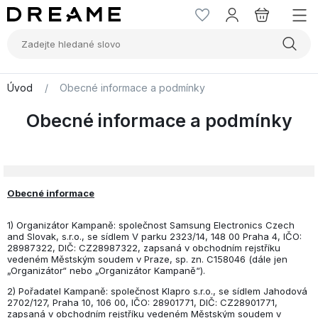
Úvod
/
Obecné informace a podmínky
Obecné informace a podmínky
Obecné informace
1) Organizátor Kampaně: společnost Samsung Electronics Czech
and Slovak, s.r.o., se sídlem V parku 2323/14, 148 00 Praha 4, IČO:
28987322, DIČ: CZ28987322, zapsaná v obchodním rejstříku
vedeném Městským soudem v Praze, sp. zn. C158046 (dále jen
„Organizátor“ nebo „Organizátor Kampaně“).
2) Pořadatel Kampaně: společnost Klapro s.r.o., se sídlem Jahodová
2702/127, Praha 10, 106 00, IČO: 28901771, DIČ: CZ28901771,
zapsaná v obchodním rejstříku vedeném Městským soudem v