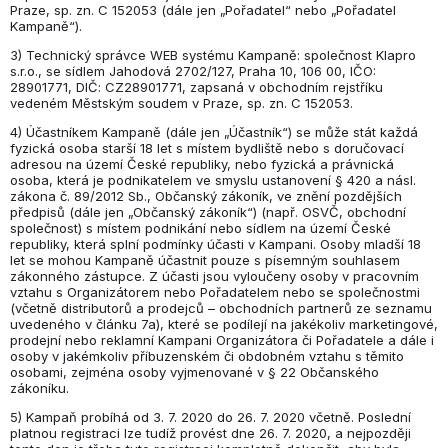
Praze, sp. zn. C 152053 (dále jen „Pořadatel“ nebo „Pořadatel
Kampaně“).
3) Technický správce WEB systému Kampaně: společnost Klapro
s.r.o., se sídlem Jahodová 2702/127, Praha 10, 106 00, IČO:
28901771, DIČ: CZ28901771, zapsaná v obchodním rejstříku
vedeném Městským soudem v Praze, sp. zn. C 152053.
4) Účastníkem Kampaně (dále jen „Účastník“) se může stát každá
fyzická osoba starší 18 let s místem bydliště nebo s doručovací
adresou na území České republiky, nebo fyzická a právnická
osoba, která je podnikatelem ve smyslu ustanovení § 420 a násl.
zákona č. 89/2012 Sb., Občanský zákoník, ve znění pozdějších
předpisů (dále jen „Občanský zákoník“) (např. OSVČ, obchodní
společnost) s místem podnikání nebo sídlem na území České
republiky, která splní podmínky účasti v Kampani. Osoby mladší 18
let se mohou Kampaně účastnit pouze s písemným souhlasem
zákonného zástupce. Z účasti jsou vyloučeny osoby v pracovním
vztahu s Organizátorem nebo Pořadatelem nebo se společnostmi
(včetně distributorů a prodejců – obchodních partnerů ze seznamu
uvedeného v článku 7a), které se podílejí na jakékoliv marketingové,
prodejní nebo reklamní Kampani Organizátora či Pořadatele a dále i
osoby v jakémkoliv příbuzenském či obdobném vztahu s těmito
osobami, zejména osoby vyjmenované v § 22 Občanského
zákoníku.
5) Kampaň probíhá od 3. 7. 2020 do 26. 7. 2020 včetně. Poslední
platnou registraci lze tudíž provést dne 26. 7. 2020, a nejpozději