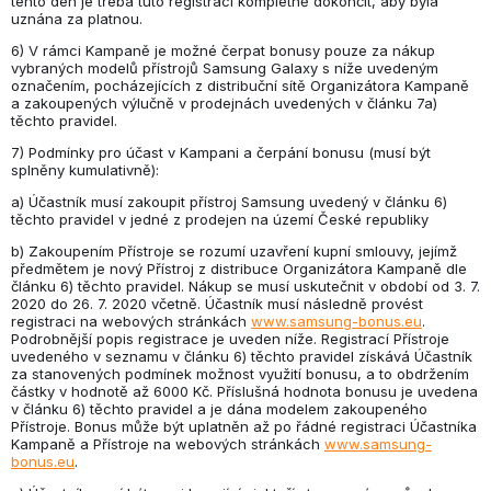
tento den je třeba tuto registraci kompletně dokončit, aby byla
uznána za platnou.
6) V rámci Kampaně je možné čerpat bonusy pouze za nákup
vybraných modelů přístrojů Samsung Galaxy s níže uvedeným
označením, pocházejících z distribuční sítě Organizátora Kampaně
a zakoupených výlučně v prodejnách uvedených v článku 7a)
těchto pravidel.
7) Podmínky pro účast v Kampani a čerpání bonusu (musí být
splněny kumulativně):
a) Účastník musí zakoupit přístroj Samsung uvedený v článku 6)
těchto pravidel v jedné z prodejen na území České republiky
b) Zakoupením Přístroje se rozumí uzavření kupní smlouvy, jejímž
předmětem je nový Přístroj z distribuce Organizátora Kampaně dle
článku 6) těchto pravidel. Nákup se musí uskutečnit v období od 3. 7.
2020 do 26. 7. 2020 včetně. Účastník musí následně provést
registraci na webových stránkách
www.samsung-bonus.eu
.
Podrobnější popis registrace je uveden níže. Registrací Přístroje
uvedeného v seznamu v článku 6) těchto pravidel získává Účastník
za stanovených podmínek možnost využití bonusu, a to obdržením
částky v hodnotě až 6000 Kč. Příslušná hodnota bonusu je uvedena
v článku 6) těchto pravidel a je dána modelem zakoupeného
Přístroje. Bonus může být uplatněn až po řádné registraci Účastníka
Kampaně a Přístroje na webových stránkách
www.samsung-
bonus.eu
.