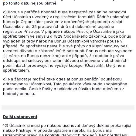
po tomto datu nejsou platné.
c) Bonus v patřičné hodnotě bude bezplatně zaslán na bankovní
účet Účastníka uvedený v registračním formuláři. Řádně uplatněný
bonus je Organizátor povinen v oprávněných případech zaslat
Účastníkovi do 35 pracovních dnů od dokončené úspěšné
registrace Přístroje. V případě nákupu Přístroje Účastníkem jako
spotřebitelem ve smyslu § 1829 Občanského zákoníku, bude bonus
vyplacen (a tedy nárok na Bonus Účastníkovi vznikne) pouze v
případě, že spotřebitel nevyužije své právo od kupní smlouvy bez
uvedení důvodu v zákonné lhůtě odstoupit. Bonus nebude vyplacen
(tj. nárok na Bonus nevznikne) ani v případě, že obdobné právo
odstoupit od smlouvy bez udání důvodu stanovené v obchodních
podmínkách prodávajícího využije kupující (Účastník), který není
spotřebitelem.
d) Na žádost je možné také odeslat bonus peněžní poukázkou
adresovanou Účastníkovi. Tato poukázka však bude zpoplatněna
podle ceníku České Pošty a nákladová částka bude odečtena z
hodnoty bonusu.
Další ustanovení
12) Účastník si musí po nákupu uschovat daňový doklad prokazující
nákup Přístroje. V případě uplatnění nároku na bonus má
Organizátor právo na kontrolu daňových dokladů. Bez předložení