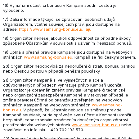
16) Vymáhání účasti či bonusu v Kampani soudní cestou je
vyloučeno.
17) Další informace týkající se zpracování osobních údajů
Organizátorem, včetně souvisejících práv, jsou dostupné na
adrese:
https://www.samsung-bonus.eu/…aju
18) Organizátor nenese jakoukoli odpovědnost za případné škody
způsobené Účastníkům v souvislosti s užíváním (realizací) bonusů.
19) Úplná a přesná pravidla Kampaně jsou dostupná na webových
stránkách
www.samsung-bonus.eu
. Kampaň se řídí českým právem.
20) Organizátor neodpovídá za nedoručení či ztrátu bonusu bankou
nebo Českou poštou v případě peněžní poukázky.
21) Organizátor Kampaně si ve výjimečných a zcela
odůvodnitelných případech vyhrazuje právo Kampaň ukončit.
Organizátor je oprávněn změnit pravidla Kampaně či technické
nebo organizační zabezpečení Kampaně a v takovém případě je
změna pravidel účinná od okamžiku zveřejnění na webových
stránkách Kampaně na webových stránkách
www.samsung-
bonus.eu
. V případě, že Účastník nebude se změnou pravidel
Kampaně souhlasit, bude oprávněn svou účast v Kampani ukončit
bezplatně jednostranným oznámením doručeným organizátorovi
prostřednictvím webových stránek
www.samsung-bonus.eu
nebo
zavoláním na infolinku +420 702 193 570.
22) Pracovní doba infolinky Kampaně je v pracovní dny od 8:00 do