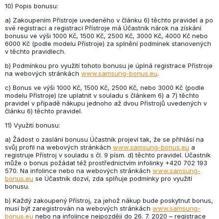
10) Popis bonusu:
a) Zakoupením Přístroje uvedeného v článku 6) těchto pravidel a po
své registraci a registraci Přístroje má Účastník nárok na získání
bonusu ve výši 1000 Kč, 1500 Kč, 2500 Kč, 3000 Kč, 4000 Kč nebo
6000 Kč (podle modelu Přístroje) za splnění podmínek stanovených
v těchto pravidlech.
b) Podmínkou pro využití tohoto bonusu je úplná registrace Přístroje
na webových stránkách
www.samsung-bonus.eu
.
c) Bonus ve výši 1000 Kč, 1500 Kč, 2500 Kč, nebo 3000 Kč (podle
modelu Přístroje) lze uplatnit v souladu s článkem 6) a 7) těchto
pravidel v případě nákupu jednoho až dvou Přístrojů uvedených v
článku 6) těchto pravidel.
11) Využití bonusu:
a) Žádost o zaslání bonusu Účastník projeví tak, že se přihlásí na
svůj profil na webových stránkách
www.samsung-bonus.eu
a
registruje Přístroj v souladu s čl. 9 písm. d) těchto pravidel. Účastník
může o bonus požádat též prostřednictvím infolinky +420 702 193
570. Na infolince nebo na webových stránkách
www.samsung-
bonus.eu
se Účastník dozví, zda splňuje podmínky pro využití
bonusu.
b) Každý zakoupený Přístroj, za jehož nákup bude poskytnut bonus,
musí být zaregistrován na webových stránkách
www.samsung-
bonus.eu
nebo na infolince nejpozději do 26. 7. 2020 – registrace