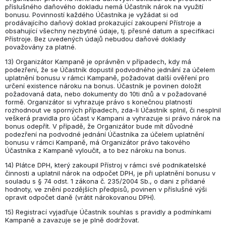
příslušného daňového dokladu nemá Účastník nárok na využití
bonusu. Povinností každého Účastníka je vyžádat si od
prodávajícího daňový doklad prokazující zakoupení Přístroje a
obsahující všechny nezbytné údaje, tj. přesné datum a specifikaci
Přístroje. Bez uvedených údajů nebudou daňové doklady
považovány za platné.
13) Organizátor Kampaně je oprávněn v případech, kdy má
podezření, že se Účastník dopustil podvodného jednání za účelem
uplatnění bonusu v rámci Kampaně, požadovat další ověření pro
určení existence nároku na bonus. Účastník je povinen doložit
požadovaná data, nebo dokumenty do 10ti dnů a v požadované
formě. Organizátor si vyhrazuje právo s konečnou platností
rozhodnout ve sporných případech, zda-li Účastník splnil, či nesplnil
veškerá pravidla pro účast v Kampani a vyhrazuje si právo nárok na
bonus odepřít. V případě, že Organizátor bude mít důvodné
podezření na podvodné jednání Účastníka za účelem uplatnění
bonusu v rámci Kampaně, má Organizátor právo takového
Účastníka z Kampaně vyloučit, a to bez nároku na bonus.
14) Plátce DPH, který zakoupil Přístroj v rámci své podnikatelské
činnosti a uplatnil nárok na odpočet DPH, je při uplatnění bonusu v
souladu s § 74 odst. 1 zákona č. 235/2004 Sb., o dani z přidané
hodnoty, ve znění pozdějších předpisů, povinen v příslušné výši
opravit odpočet daně (vrátit nárokovanou DPH).
15) Registrací vyjadřuje Účastník souhlas s pravidly a podmínkami
Kampaně a zavazuje se je plně dodržovat.