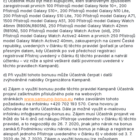
c) Účastník musí být mezi kupujícími, kteří stanoveným způsobem
zaregistrovali prvních 100 Přístrojů model Galaxy Note 10+, 200
Přístrojů model Galaxy S10+, 200 Přístrojů model Galaxy N10 Lite,
200 Přístrojů model Galaxy S10 Lite, 700 Přístrojů model Galaxy A71,
1500 Přístrojů model Galaxy A51, 300 Přístrojů model Galaxy Watch
46mm (R800N,R805N), 250 Přístrojů model Galaxy Watch 42mm
(R810N), 500 Přístrojů model Galaxy Watch Active (old), 250
Přístrojů model Galaxy Watch Active2 44mm a prvních 250 Přístrojů
model Galaxy Watch Active2 40mm, zakoupených na území České
republiky, uvedených v článku 6) těchto pravidel (pořadí je určeno
přesným datem, kdy Účastník po své předchozí registraci
registroval Přístroj uvedený v článku 6) těchto pravidel a nahrál
účtenku – viz níže a splnil veškeré další povinnosti uvedené v
těchto pravidlech Kampaně).
d) Při využití tohoto bonusu může Účastník čerpat i další
zvýhodněné nabídky Organizátora Kampaně.
e) Zájem o využití bonusu podle těchto pravidel Kampaně Účastník
projeví zaškrtnutím příslušného pole na webových
stránkách
www.samsung-bonus.eu
nebo zavoláním tohoto
požadavku na infolinku +420 702 193 570. Cena hovoru je
účtována dle tarifu Účastníka. Dále je možné využít e-mailovou
infolinku info@samsung-bonus.eu. Zájem musí Účastník projevit ve
lhůtě do 14-ti dnů od nákupu Přístroje uvedeného v článku 6) těchto
pravidel, a to nejpozději do 26. 7. 2020, jinak jeho nárok na bonus
zaniká.f) Podmínkou vzniku nároku na bonus je nákup a registrace
alespoň jednoho Přístroje uvedeného v článku 6) v období od 3. 7.
2020 do 26. 7. 2020. Zájem o využití bonusu lze způsobem