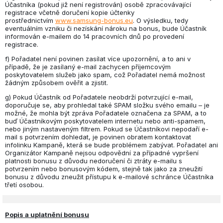
Účastníka (pokud již není registrován) osobě zpracovávající
registrace včetně doručení kopie účtenky
prostřednictvím
www.samsung-bonus.eu
. O výsledku, tedy
eventuálním vzniku či nezískání nároku na bonus, bude Účastník
informován e-mailem do 14 pracovních dnů po provedení
registrace.
f) Pořadatel není povinen zasílat více upozornění, a to ani v
případě, že je zasílaný e-mail zachycen příjemcovým
poskytovatelem služeb jako spam, což Pořadatel nemá možnost
žádným způsobem ověřit a zjistit.
g) Pokud Účastník od Pořadatele neobdrží potvrzující e-mail,
doporučuje se, aby prohledal také SPAM složku svého emailu – je
možné, že mohla být zpráva Pořadatele označena za SPAM, a to
buď Účastníkovým poskytovatelem internetu nebo anti-spamem,
nebo jiným nastaveným filtrem. Pokud se Účastníkovi nepodaří e-
mail s potvrzením dohledat, je povinen obratem kontaktovat
infolinku Kampaně, která se bude problémem zabývat. Pořadatel ani
Organizátor Kampaně nejsou odpovědní za případné vypršení
platnosti bonusu z důvodu nedoručení či ztráty e-mailu s
potvrzením nebo bonusovým kódem, stejně tak jako za zneužití
bonusu z důvodu zneužit přístupu k e-mailové schránce Účastníka
třetí osobou.
Popis a uplatnění bonusu