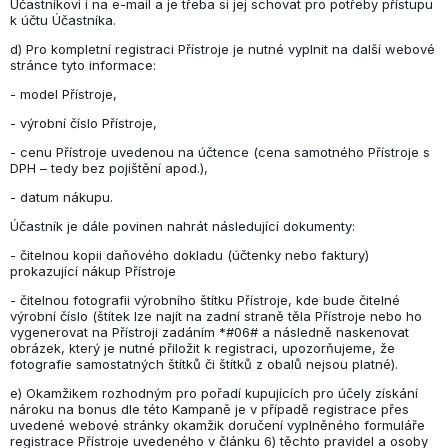
Účastníkovi i na e-mail a je třeba si jej schovat pro potřeby přístupu
k účtu Účastníka.
d) Pro kompletní registraci Přístroje je nutné vyplnit na další webové
stránce tyto informace:
- model Přístroje,
- výrobní číslo Přístroje,
- cenu Přístroje uvedenou na účtence (cena samotného Přístroje s
DPH – tedy bez pojištění apod.),
- datum nákupu.
Účastník je dále povinen nahrát následující dokumenty:
- čitelnou kopii daňového dokladu (účtenky nebo faktury)
prokazující nákup Přístroje
- čitelnou fotografii výrobního štítku Přístroje, kde bude čitelné
výrobní číslo (štítek lze najít na zadní straně těla Přístroje nebo ho
vygenerovat na Přístroji zadáním *#06# a následně naskenovat
obrázek, který je nutné přiložit k registraci, upozorňujeme, že
fotografie samostatných štítků či štítků z obalů nejsou platné).
e) Okamžikem rozhodným pro pořadí kupujících pro účely získání
nároku na bonus dle této Kampaně je v případě registrace přes
uvedené webové stránky okamžik doručení vyplněného formuláře
registrace Přístroje uvedeného v článku 6) těchto pravidel a osoby