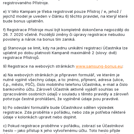
registrovaného Přístroje.
e) V této Kampani je třeba registrovat pouze Přístroj / e, jehož /
jejichž model je uveden v článku 6) těchto pravidel, na který/ které
bude bonus uplatněn.
f) Registrace Přístroje musí být kompletně dokončena nejpozději do
26. 7. 2020 včetně. Pozdější změny či úpravy registrace nebudou
povoleny a nárok na bonus tím zaniká.
g) Stanovuje se limit, kdy na jednu unikátní registraci Účastníka lze
uplatnit po dobu platnosti Kampaně maximálně 2 (slovy: dvě)
registrace Přístrojů.
9) Registrace na webových stránkách
www.samsung-bonus.eu
:
a) Na webových stránkách je připraven formulář, ve kterém je
nutné vyplnit všechny údaje, a to: jméno, příjmení, adresa (ulice,
č.p., město, PSČ), číslo mobilního telefonu Účastníka, e-mail a číslo
bankovního účtu. Zároveň Účastník aktivně vyjádří souhlas se
zpracováním osobních údajů v souladu s těmito pravidly a zároveň
potvrzuje čestné prohlášení, že vyplněné údaje jsou pravdivé.
b) Po odeslání formuláře bude Účastníkovi sdělen výsledek
registrace. Zda proběhla v pořádku, nebo zda je potřeba některé
údaje v kolonkách upravit nebo doplnit.
c) Pokud registrace proběhne v pořádku, zobrazí se Účastníkovi
heslo – jako přístup k jeho vytvořenému účtu. Toto heslo přijde