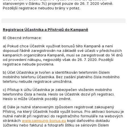
stanoveným v článku 7c) projevit pouze do 26. 7. 2020 včetně.
Pozdější registrace nebudou brány v potaz.
Registrace Účastníka a Přístrojů do Kampaně
8) Obecné informace:
a) Pokud chce Účastník využívat bonusů této Kampaně a není
doposud řádně zaregistrován na základě své účasti v předchozích
kampaních organizátora Kampaně, musí se zaregistrovat do 14 dnů
od provedení nákupu, nejpozději však do 26. 7. 2020. Pozdější
registrace nebude povolena.
b) Účet Účastníka je tvořen a identifikován telefonním číslem
mobilního telefonu Účastníka. Bez zadání platného čísla mobilního
telefonu nebude registrace umožněna.
c) Přístup k účtu Účastníka je zabezpečen vložením mobilního
telefonního čísla a hesla. Heslo se Účastník dozví při registraci.
Heslo si může Účastník později změnit.
d) Dále je nutné stanoveným způsobem registrovat zakoupený
Přístroj, na který Účastník hodlá využít bonus. Pro aktivaci bonusu je
nutné nahrát při registraci do registračního formuláře na webových
stránkách
www.samsung-bonus.eu
kopii daňového dokladu
(účtenky nebo faktury) a fotografii štítku se sériovým číslem