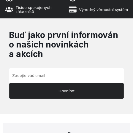
Tisíce spokojených
Výhodný věrnostní systém
zákazníků
Buď jako první informován
o našich novinkách
a akcích
Odebírat