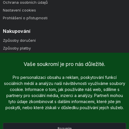
Ochrana osobních údajů
Nastavení cookies
Prohlášení o přístupnosti
Nakupování
Způsoby doručení
Způsoby platby
Obchodní podmínky
Vaše soukromí je pro nás důležité.
Pro personalizaci obsahu a reklam, poskytování funkcí
sociálních médií a analýzu naší návštěvnosti využíváme soubory
cookie. Informace o tom, jak používáte náš web, sdílíme s
partnery pro sociální média, inzerci a analýzy. Partneři mohou
tyto údaje zkombinovat s dalšími informacemi, které jste jim
Copyright © 2025 - 2026 Dreame.cz | Všechna práva vyhrazena
poskytli, nebo které získali v důsledku používání jejich služeb.
Podle zákona o evidenci tržeb je prodávající povinen vystavit kupujícímu
účtenku. Zároveň je povinen zaevidovat přijatou tržbu u správce daně
online; v případě technického výpadku pak nejpozději do 48 hodin.
Rozumím