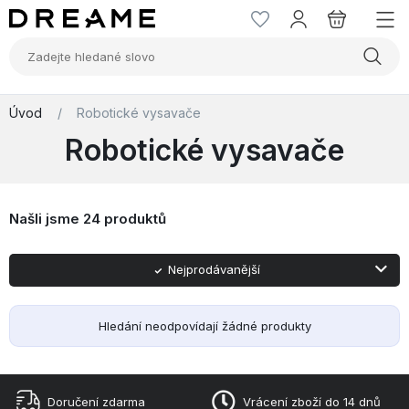
Úvod
/
Robotické vysavače
Robotické vysavače
Našli jsme
24 produktů
Nejprodávanější
Abecedně A-Z
Abecedně Z-A
Nejlevnější
Nejnovější
Nejdražší
Hledání neodpovídají žádné produkty
Doručení zdarma
Vrácení zboží do 14 dnů