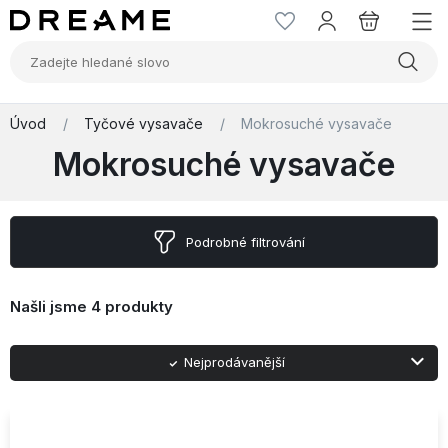
Úvod
/
Tyčové vysavače
/
Mokrosuché vysavače
Mokrosuché vysavače
Podrobné filtrování
Našli jsme
4 produkty
Nejprodávanější
Abecedně A-Z
Abecedně Z-A
Nejlevnější
Nejnovější
Nejdražší