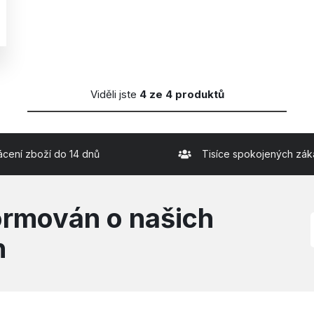
Viděli jste
4 ze 4 produktů
ácení zboží do 14 dnů
Tisíce spokojených zák
formován o našich
h