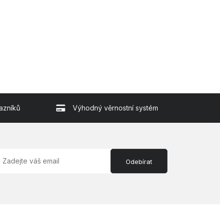
azníků
Výhodný věrnostní systém
Odebírat