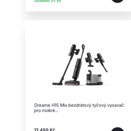
Skladem 5+ ks
Dreame H15 Mix bezdrátový tyčový vysavač
pro mokré…
13 499 Kč