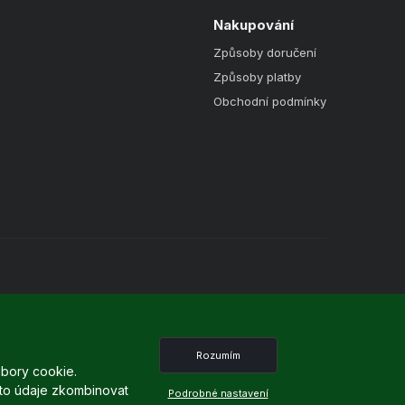
Nakupování
Způsoby doručení
Způsoby platby
Obchodní podmínky
Rozumím
ubory cookie.
ně online; v případě technického výpadku pak nejpozději do 48
tyto údaje zkombinovat
Podrobné nastavení