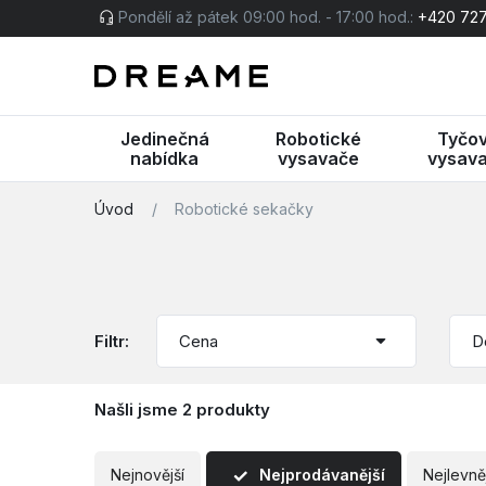
Pondělí až pátek 09:00 hod. - 17:00 hod.:
+420 727
Jedinečná
Robotické
Tyčo
nabídka
vysavače
vysav
Úvod
/
Robotické sekačky
Cena
D
Našli jsme
2 produkty
Nejnovější
Nejprodávanější
Nejlevně