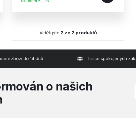
Skladem 5+ ks
Viděli jste
2 ze 2 produktů
ácení zboží do 14 dnů
Tisíce spokojených zák
formován o našich
h