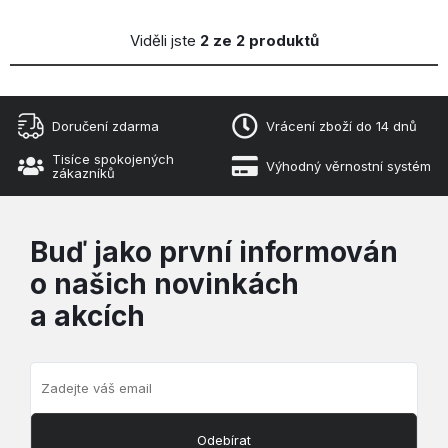
Viděli jste
2 ze 2 produktů
Doručení zdarma
Vrácení zboží do 14 dnů
Tisíce spokojených
Výhodný věrnostní systém
zákazníků
Buď jako první informován
o našich novinkách
a akcích
Odebírat