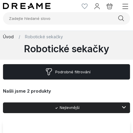
Úvod
/
Robotické sekačky
Robotické sekačky
Podrobné filtrování
Našli jsme
2 produkty
Nejlevnější
Nejprodávanější
Abecedně A-Z
Abecedně Z-A
Nejnovější
Nejdražší