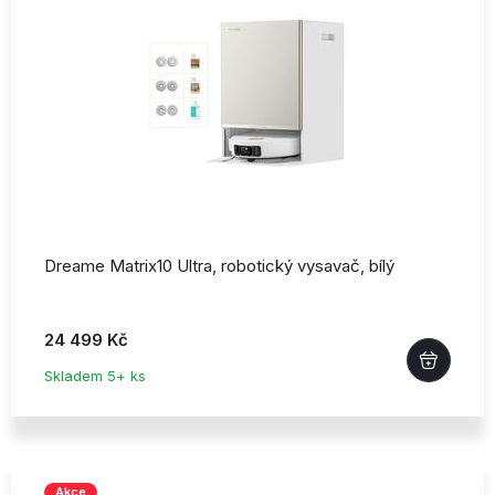
Dreame Matrix10 Ultra,
robotický vysavač,
bílý
24 499 Kč
Skladem 5+ ks
Akce