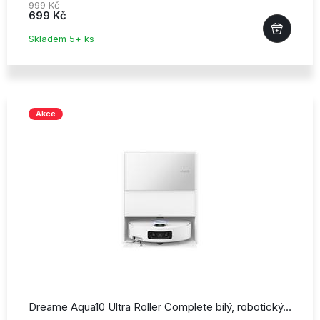
999 Kč
699 Kč
Skladem 5+ ks
Akce
Dreame Aqua10 Ultra Roller Complete bílý,
robotický…