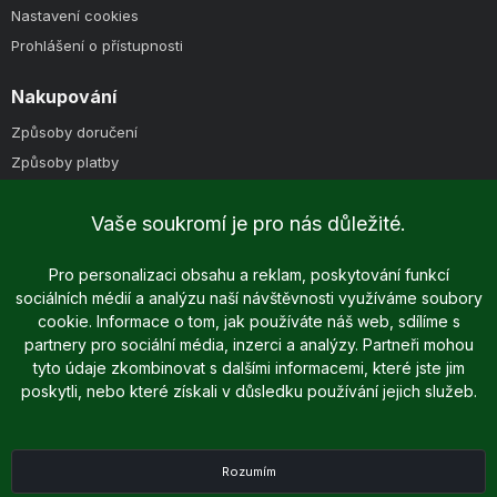
Nastavení cookies
Prohlášení o přístupnosti
Nakupování
Způsoby doručení
Způsoby platby
Obchodní podmínky
Vaše soukromí je pro nás důležité.
Pro personalizaci obsahu a reklam, poskytování funkcí
sociálních médií a analýzu naší návštěvnosti využíváme soubory
cookie. Informace o tom, jak používáte náš web, sdílíme s
partnery pro sociální média, inzerci a analýzy. Partneři mohou
tyto údaje zkombinovat s dalšími informacemi, které jste jim
Copyright © 2025 - 2026 Dreame.cz | Všechna práva vyhrazena
poskytli, nebo které získali v důsledku používání jejich služeb.
Podle zákona o evidenci tržeb je prodávající povinen vystavit kupujícímu
účtenku. Zároveň je povinen zaevidovat přijatou tržbu u správce daně
online; v případě technického výpadku pak nejpozději do 48 hodin.
Rozumím