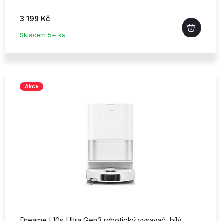
3 199 Kč
Skladem 5+ ks
Akce
Dreame L10s Ultra Gen3 robotický vysavač,
bílý