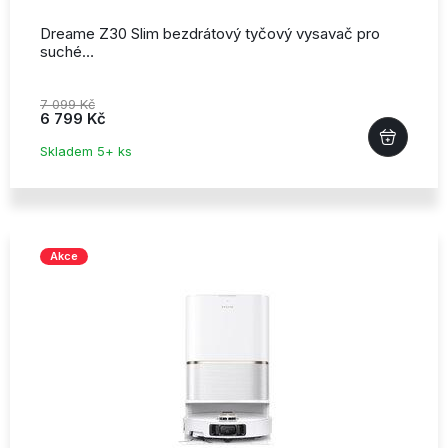
Dreame Z30 Slim bezdrátový tyčový vysavač pro
suché…
7 099 Kč
6 799 Kč
Skladem 5+ ks
Akce