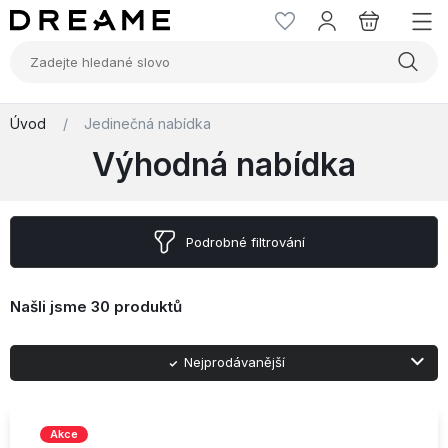
Úvod
/
Jedinečná nabídka
Výhodná nabídka
Podrobné filtrování
Našli jsme
30 produktů
Nejprodávanější
Abecedně A-Z
Abecedně Z-A
Nejlevnější
Nejnovější
Nejdražší
Akce